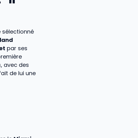
é sélectionné
land
et
par ses
première
, avec des
ait de lui une