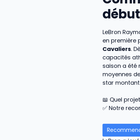
début
LeBron Raym
en première p
Cavaliers
. D
capacités at
saison a été
moyennes d
star montant
📖 Quel proje
✅ Notre rec
Recommenc