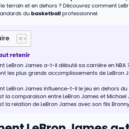
r le terrain et en dehors ? Découvrez comment Le
standards du
basketball
professionnel.
ire
faut retenir
 LeBron James a-t-il débuté sa carrière en NBA 
ont les plus grands accomplissements de LeBron 
LeBron James influence-t-il le jeu en dehors du t
est la comparaison entre LeBron James et Michael
st la relation de LeBron James avec son fils Bron
nt LeBron James a-t