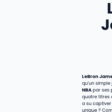
J
LeBron Jam
qu’un simple 
NBA
par ses 
quatre titres
a su captiver
unique ? Com