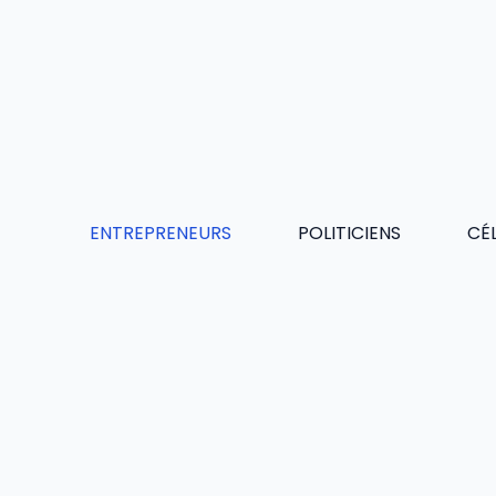
Aller
au
contenu
ENTREPRENEURS
POLITICIENS
CÉL