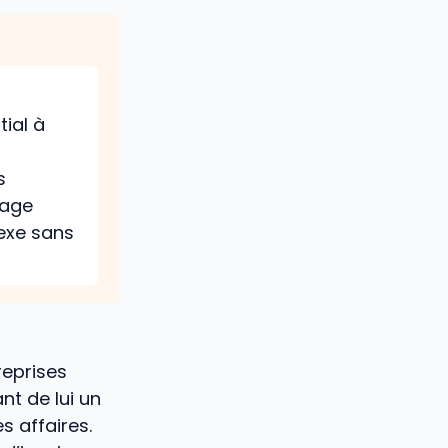
tial à
s
sage
exe sans
reprises
ant de lui un
s affaires.