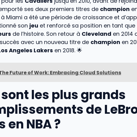
 pour les
Cavaliers
jusqu’en 2010, avant de rejoind
remporté ses deux premiers titres de
champion
en
à Miami a été une période de croissance et d’app
ctionné son
jeu
et renforcé sa position en tant que 
eurs
de l’histoire. Son retour à
Cleveland
en 2014 
succès avec un nouveau titre de
champion
en 20
Los Angeles Lakers
en 2018. 🌟
The Future of Work: Embracing Cloud Solutions
 sont les plus grands
plissements de LeBr
 en NBA ?