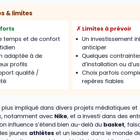
 & limites
 forts
✗ Limites à prévoir
e temps et de confort
Un investissement ini
tidien
anticiper
on adaptée à de
Quelques contrainte
ux profils
d’installation ou d’u
port qualité /
Choix parfois compl
ité
repères fiables
 plus impliqué dans divers projets médiatiques et
, notamment avec
Nike
, et a investi dans des ent
on influence s’étend bien au-delà du
basket
, fais
les jeunes
athlètes
et un leader dans le monde de