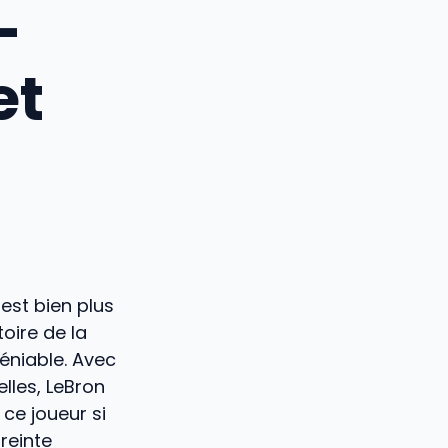
–
et
, est bien plus
oire de la
éniable. Avec
lles, LeBron
ce joueur si
reinte