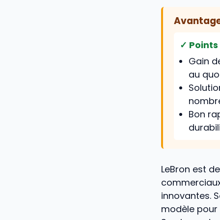
Avantages
✓ Points
Gain d
au quo
Soluti
nombre
Bon rap
durabil
LeBron est de
commerciaux
innovantes. S
modèle pour 