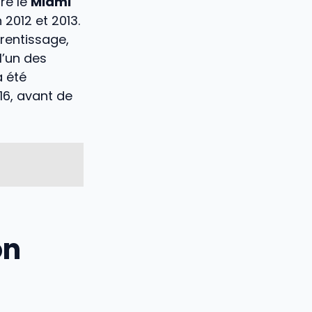
re le
Miami
 2012 et 2013.
rentissage,
l’un des
a été
16, avant de
on