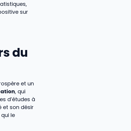
tistiques,
ositive sur
rs du
rospère et un
ation
, qui
ses d’études à
 et son désir
qui le