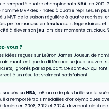
s a remporté quatre championnats
NBA
, en 2012, 
é nommé MVP des Finales à quatre reprises. En plu
té élu MVP de la saison régulière à quatre reprises, e
. Ses performances en
finales
sont légendaires, et i
cité à élever son
jeu
lors des moments cruciaux. 
iez-vous ?
es idées reçues sur LeBron James Joueur, de nom
rrain montrent que la différence se joue souvent s
ncrets, ignorés par la plupart. Ce sont eux qui fon
orrect à un résultat vraiment satisfaisant.
es succès en
NBA
, LeBron a de plus brillé sur la scè
e. Il a remporté trois médailles d’or olympiques ave
ricaine en 2008, 2012 et 2024, devenant ainsi une 