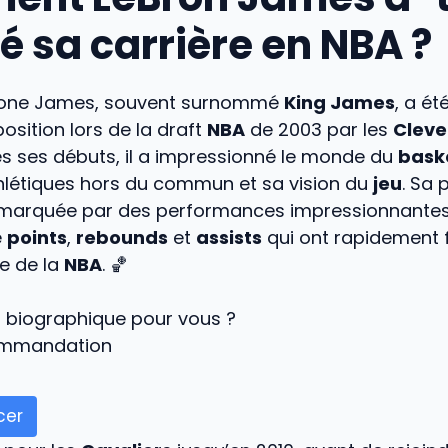
é sa carrière en NBA ?
one James, souvent surnommé
King James
, a ét
osition lors de la draft
NBA
de 2003 par les
Cleve
ès ses débuts, il a impressionné le monde du
bask
hlétiques hors du commun et sa vision du
jeu
. Sa 
 marquée par des performances impressionnantes
e
points
,
rebounds
et
assists
qui ont rapidement f
e de la
NBA
. 🏀
t biographique pour vous ?
ommandation
er