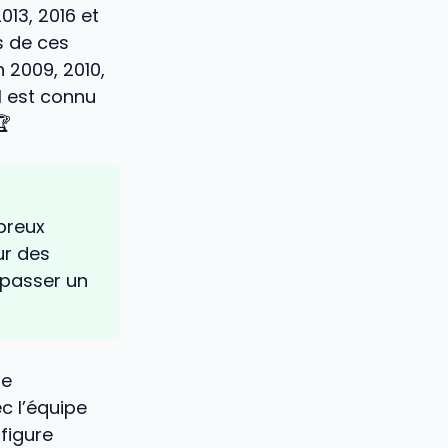
2013, 2016 et
s de ces
n 2009, 2010,
l est connu
🏆
breux
ur des
t passer un
ne
c l’équipe
figure