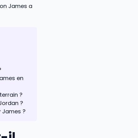
Bron James a
?
James en
errain ?
 Jordan ?
ny James ?
-il