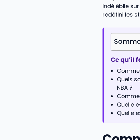
indélébile su
redéfini les 
Somma
Ce qu’il 
Comment
Quels s
NBA ?
Comment 
Quelle 
Quelle e
Comme