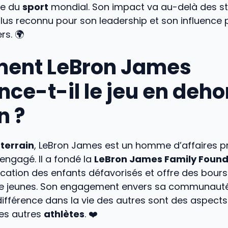
ue du
sport
mondial. Son impact va au-delà des sta
 plus reconnu pour son leadership et son influence p
rs. 🌍
ent LeBron James
nce-t-il le jeu en deho
n ?
u
terrain
, LeBron James est un homme d’affaires p
engagé. Il a fondé la
LeBron James Family Found
ucation des enfants défavorisés et offre des bour
 de jeunes. Son engagement envers sa communauté
différence dans la vie des autres sont des aspects 
des autres
athlètes
. ❤️