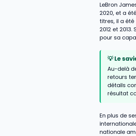
LeBron Jame
2020, et a ét
titres, il a é
2012 et 2013
pour sa capa
💡 Le sav
Au-delà d
retours te
détails co
résultat c
En plus de s
international
nationale amé