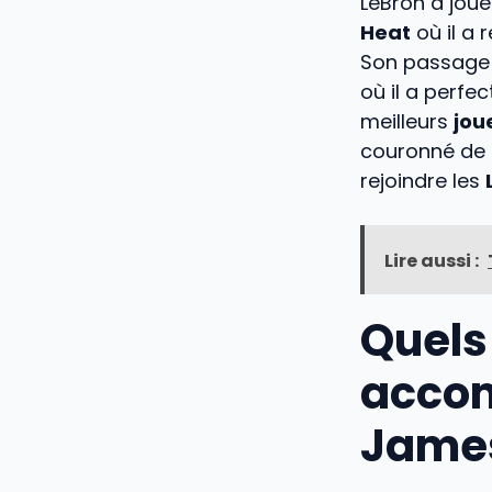
LeBron a joué
Heat
où il a 
Son passage 
où il a perfe
meilleurs
jou
couronné de 
rejoindre les
Lire aussi :
Quels
accom
James